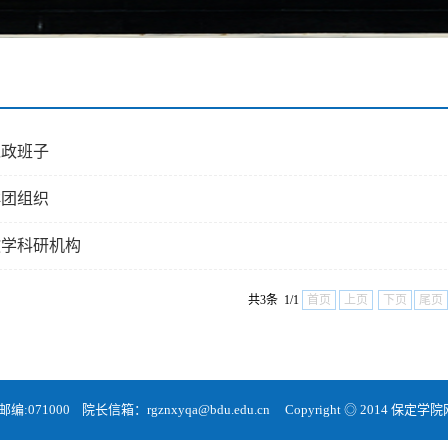
党政班子
群团组织
教学科研机构
共3条 1/1
首页
上页
下页
尾页
71000 院长信箱：rgznxyqa@bdu.edu.cn Copyright ◎ 2014 