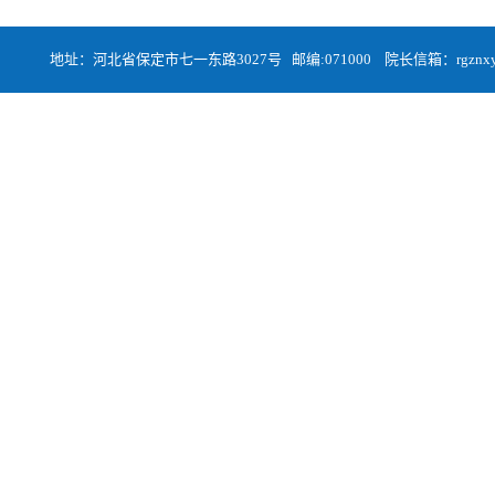
地址：河北省保定市七一东路3027号 邮编:071000 院长信箱：rgznxyqa