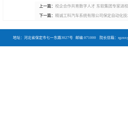
上一篇：
校企合作共育数字人才 东软集团专家进
下一篇：
精诚工科汽车系统有限公司保定自动化技
地址：河北省保定市七一东路3027号 邮编:071000 院长信箱：rgznxyqa