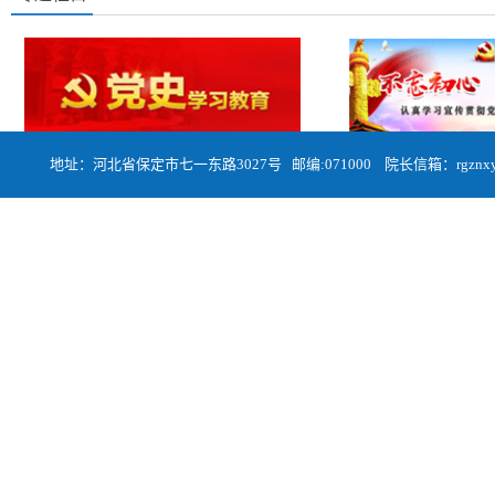
地址：河北省保定市七一东路3027号 邮编:071000 院长信箱：rgznxyqa