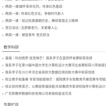
两周一课|缅怀革命先烈，传承红色基因
两周一课 | 传承红色文化，争做时代新人
两周一课｜铭记抗美援朝历史，赓续爱国主义精神
党日活动 | 志愿敬老行，关爱暖人心
两周一课｜塑造青年·党员担当
教学科研
喜报｜科创筑梦 技竞锋芒！我系学子在蓝桥杯省赛斩获佳绩
我系学子在第19届中国大学生计算机设计大赛河北省赛斩获25项省级
我系学子在2025年河北省高校大数据应用创新大赛中斩获佳绩
校企携手助备赛 专家领航砺锋芒︱我院携手东软教育开展竞赛专项赋
校企协同育英才，以赛促练强技能|东软集团专家进校指导计算机设计
广东职教桥数据科技有限公司来我校座谈交流
专题栏目