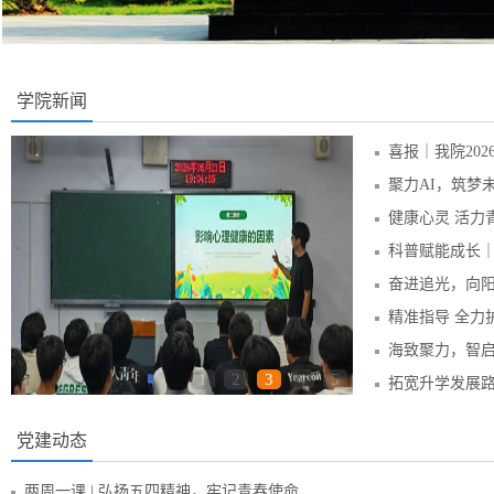
学院新闻
喜报｜我院20
健康心灵 活力
科普赋能成长
精准指导 全力
1
2
3
4
5
党建动态
两周一课 | 弘扬五四精神，牢记青春使命